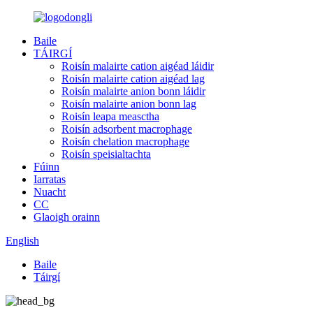
Baile
TÁIRGÍ
Roisín malairte cation aigéad láidir
Roisín malairte cation aigéad lag
Roisín malairte anion bonn láidir
Roisín malairte anion bonn lag
Roisín leapa measctha
Roisín adsorbent macrophage
Roisín chelation macrophage
Roisín speisialtachta
Fúinn
Iarratas
Nuacht
CC
Glaoigh orainn
English
Baile
Táirgí