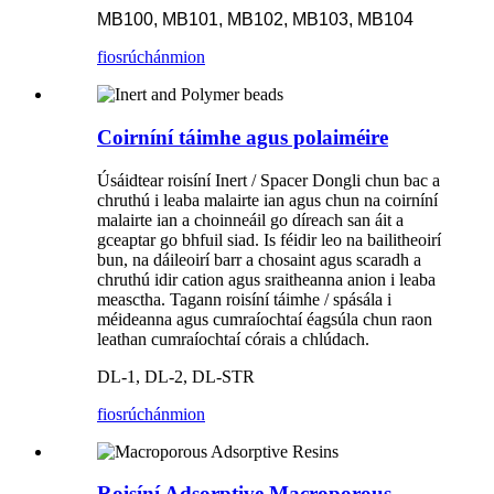
MB100, MB101, MB102, MB103, MB104
fiosrúchán
mion
Coirníní táimhe agus polaiméire
Úsáidtear roisíní Inert / Spacer Dongli chun bac a
chruthú i leaba malairte ian agus chun na coirníní
malairte ian a choinneáil go díreach san áit a
gceaptar go bhfuil siad. Is féidir leo na bailitheoirí
bun, na dáileoirí barr a chosaint agus scaradh a
chruthú idir cation agus sraitheanna anion i leaba
measctha. Tagann roisíní táimhe / spásála i
méideanna agus cumraíochtaí éagsúla chun raon
leathan cumraíochtaí córais a chlúdach.
DL-1, DL-2, DL-STR
fiosrúchán
mion
Roisíní Adsorptive Macroporous