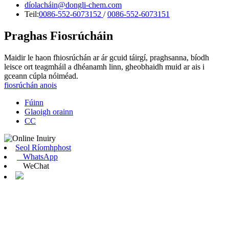
díolacháin@dongli-chem.com
Teil:
0086-552-6073152
/
0086-552-6073151
Praghas Fiosrúcháin
Maidir le haon fhiosrúchán ar ár gcuid táirgí, praghsanna, bíodh
leisce ort teagmháil a dhéanamh linn, gheobhaidh muid ar ais i
gceann cúpla nóiméad.
fiosrúchán anois
Fúinn
Glaoigh orainn
CC
Seol Ríomhphost
WhatsApp
WeChat