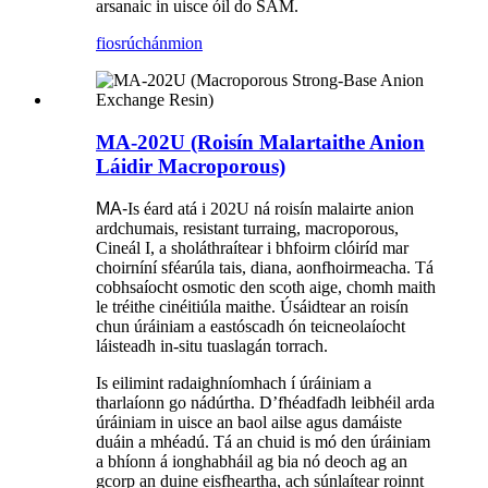
arsanaic in uisce óil do SAM.
fiosrúchán
mion
MA-202U (Roisín Malartaithe Anion
Láidir Macroporous)
MA-
Is éard atá i 202U ná roisín malairte anion
ardchumais, resistant turraing, macroporous,
Cineál I, a sholáthraítear i bhfoirm clóiríd mar
choirníní sféarúla tais, diana, aonfhoirmeacha. Tá
cobhsaíocht osmotic den scoth aige, chomh maith
le tréithe cinéitiúla maithe. Úsáidtear an roisín
chun úráiniam a eastóscadh ón teicneolaíocht
láisteadh in-situ tuaslagán torrach.
Is eilimint radaighníomhach í úráiniam a
tharlaíonn go nádúrtha. D’fhéadfadh leibhéil arda
úráiniam in uisce an baol ailse agus damáiste
duáin a mhéadú. Tá an chuid is mó den úráiniam
a bhíonn á ionghabháil ag bia nó deoch ag an
gcorp an duine eisfheartha, ach súnlaítear roinnt