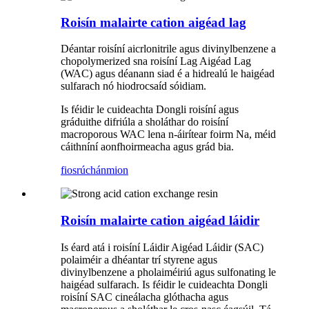
Roisín malairte cation aigéad lag
Déantar roisíní aicrlonitrile agus divinylbenzene a
chopolymerized sna roisíní Lag Aigéad Lag
(WAC) agus déanann siad é a hidrealú le haigéad
sulfarach nó hiodrocsaíd sóidiam.
Is féidir le cuideachta Dongli roisíní agus
gráduithe difriúla a sholáthar do roisíní
macroporous WAC lena n-áirítear foirm Na, méid
cáithníní aonfhoirmeacha agus grád bia.
fiosrúchán
mion
Roisín malairte cation aigéad láidir
Is éard atá i roisíní Láidir Aigéad Láidir (SAC)
polaiméir a dhéantar trí styrene agus
divinylbenzene a pholaiméiriú agus sulfonating le
haigéad sulfarach. Is féidir le cuideachta Dongli
roisíní SAC cineálacha glóthacha agus