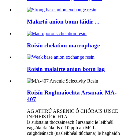
Malartú anion bonn láidir ...
Roisín chelation macrophage
Roisín malairte anion bonn lag
Roisín Roghnaíochta Arsanaic MA-
407
AG ATHRÚ ARSENIC Ó CHÓRAIS UISCE
INFHEISTÍOCHTA
Is substaint thocsaineach í arsanaic le leibhéil
éagsúla rialála. Is é 10 ppb an MCL
caighdeánach (uasleibhéal tiúchana) le haghaidh