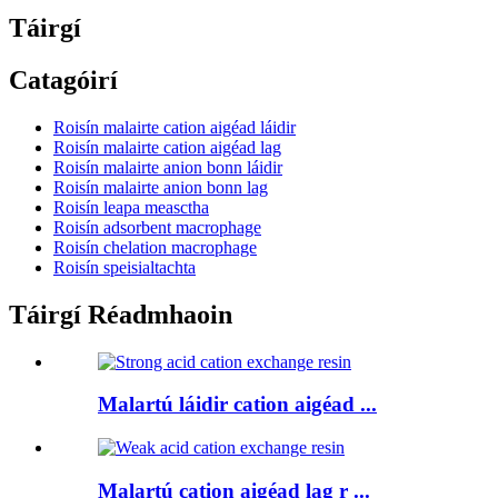
Táirgí
Catagóirí
Roisín malairte cation aigéad láidir
Roisín malairte cation aigéad lag
Roisín malairte anion bonn láidir
Roisín malairte anion bonn lag
Roisín leapa measctha
Roisín adsorbent macrophage
Roisín chelation macrophage
Roisín speisialtachta
Táirgí Réadmhaoin
Malartú láidir cation aigéad ...
Malartú cation aigéad lag r ...