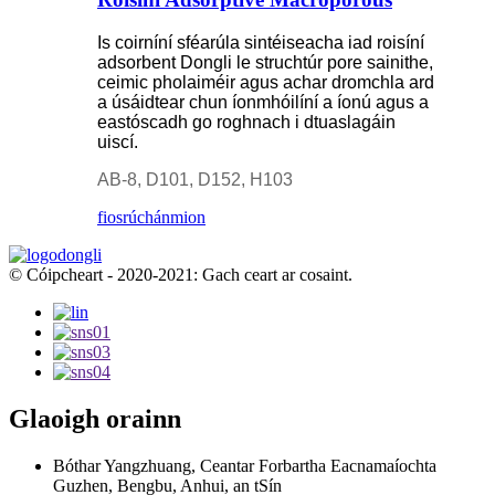
Is coirníní sféarúla sintéiseacha iad roisíní
adsorbent Dongli le struchtúr pore sainithe,
ceimic pholaiméir agus achar dromchla ard
a úsáidtear chun íonmhóilíní a íonú agus a
eastóscadh go roghnach i dtuaslagáin
uiscí.
AB-8
,
D101
,
D152
,
H103
fiosrúchán
mion
© Cóipcheart - 2020-2021: Gach ceart ar cosaint.
Glaoigh orainn
Bóthar Yangzhuang, Ceantar Forbartha Eacnamaíochta
Guzhen, Bengbu, Anhui, an tSín