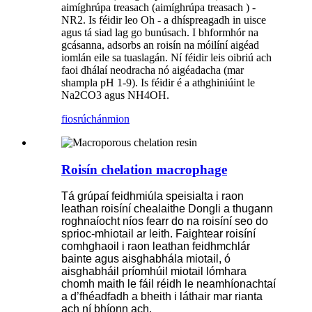
aimíghrúpa treasach (aimíghrúpa treasach ) -
NR2. Is féidir leo Oh - a dhíspreagadh in uisce
agus tá siad lag go bunúsach. I bhformhór na
gcásanna, adsorbs an roisín na móilíní aigéad
iomlán eile sa tuaslagán. Ní féidir leis oibriú ach
faoi dhálaí neodracha nó aigéadacha (mar
shampla pH 1-9). Is féidir é a athghiniúint le
Na2CO3 agus NH4OH.
fiosrúchán
mion
Roisín chelation macrophage
Tá grúpaí feidhmiúla speisialta i raon
leathan roisíní chealaithe Dongli a thugann
roghnaíocht níos fearr do na roisíní seo do
sprioc-mhiotail ar leith. Faightear roisíní
comhghaoil ​​i raon leathan feidhmchlár
bainte agus aisghabhála miotail, ó
aisghabháil príomhúil miotail lómhara
chomh maith le fáil réidh le neamhíonachtaí
a d’fhéadfadh a bheith i láthair mar rianta
ach ní bhíonn ach.