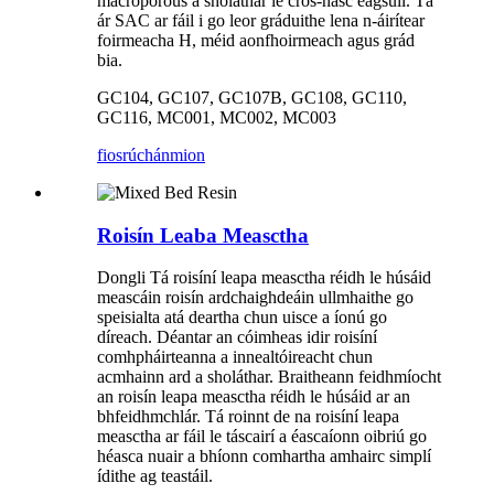
macroporous a sholáthar le cros-nasc éagsúil. Tá
ár SAC ar fáil i go leor gráduithe lena n-áirítear
foirmeacha H, méid aonfhoirmeach agus grád
bia.
GC104, GC107, GC107B, GC108, GC110,
GC116, MC001, MC002, MC003
fiosrúchán
mion
Roisín Leaba Measctha
Dongli
Tá roisíní leapa measctha réidh le húsáid
meascáin roisín ardchaighdeáin ullmhaithe go
speisialta atá deartha chun uisce a íonú go
díreach. Déantar an cóimheas idir roisíní
comhpháirteanna a innealtóireacht chun
acmhainn ard a sholáthar. Braitheann feidhmíocht
an roisín leapa measctha réidh le húsáid ar an
bhfeidhmchlár. Tá roinnt de na roisíní leapa
measctha ar fáil le táscairí a éascaíonn oibriú go
héasca nuair a bhíonn comhartha amhairc simplí
ídithe ag teastáil
.