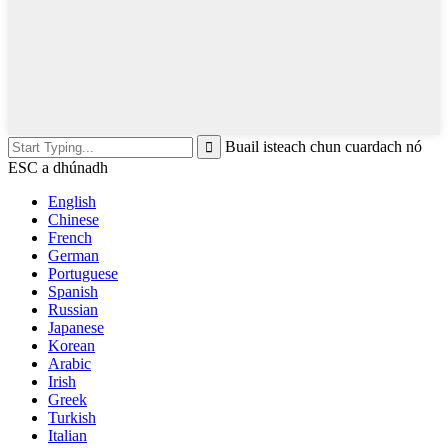
Buail isteach chun cuardach nó
ESC a dhúnadh
English
Chinese
French
German
Portuguese
Spanish
Russian
Japanese
Korean
Arabic
Irish
Greek
Turkish
Italian