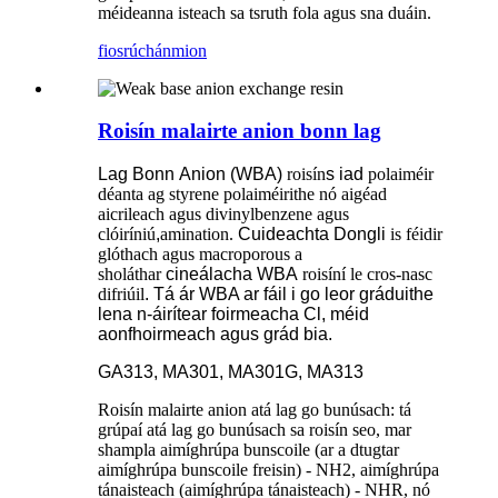
méideanna isteach sa tsruth fola agus sna duáin.
fiosrúchán
mion
Roisín malairte anion bonn lag
Lag
Bonn
Anion (WBA)
roisín
s iad
polaiméir
déanta ag styrene polaiméirithe
nó
aigéad
aicrileach agus divinylbenzene agus
clóiríniú
,
amination.
Cuideachta Dongli
is féidir
glóthach agus macroporous a
sholáthar
cineálacha
WBA
roisíní le cros-nasc
difriúil
. Tá ár WBA ar fáil i go leor gráduithe
lena n-áirítear foirmeacha Cl, méid
aonfhoirmeach agus grád bia.
GA313, MA301, MA301G, MA313
Roisín malairte anion atá lag go bunúsach: tá
grúpaí atá lag go bunúsach sa roisín seo, mar
shampla aimíghrúpa bunscoile (ar a dtugtar
aimíghrúpa bunscoile freisin) - NH2, aimíghrúpa
tánaisteach (aimíghrúpa tánaisteach) - NHR, nó