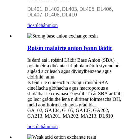
DL401
,
DL402
,
DL403
,
DL405
,
DL406
,
DL407
,
DL408
,
DL410
fiosrúchán
mion
Roisín malairte anion bonn láidir
Is éard atá i roisíní Láidir Base Anion (SBA)
polaiméir a dhéantar trí pholaiméiriú styrene nó
aigéad aicrileach agus divinylbenzene agus
clóiríniú, amú.
Is féidir le cuideachta Dongli roisíní SBA
cineálacha glóthacha agus macroporous a
sholáthar le cros-nasc éagsúil. Tá ár SBA ar fáil i
go leor gráduithe lena n-áirítear foirmeacha OH,
méid aonfhoirmeach agus grád bia.
GA102, GA104, G105, GA107, GA202,
GA213, MA201, MA202, MA213, DL610
fiosrúchán
mion