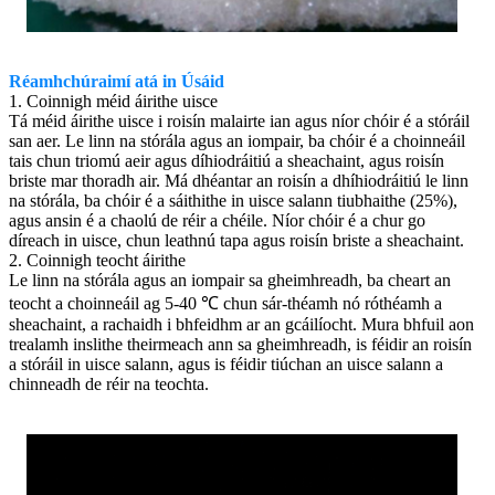
Réamhchúraimí atá in Úsáid
1. Coinnigh méid áirithe uisce
Tá méid áirithe uisce i roisín malairte ian agus níor chóir é a stóráil
san aer. Le linn na stórála agus an iompair, ba chóir é a choinneáil
tais chun triomú aeir agus díhiodráitiú a sheachaint, agus roisín
briste mar thoradh air. Má dhéantar an roisín a dhíhiodráitiú le linn
na stórála, ba chóir é a sáithithe in uisce salann tiubhaithe (25%),
agus ansin é a chaolú de réir a chéile. Níor chóir é a chur go
díreach in uisce, chun leathnú tapa agus roisín briste a sheachaint.
2. Coinnigh teocht áirithe
Le linn na stórála agus an iompair sa gheimhreadh, ba cheart an
teocht a choinneáil ag 5-40 ℃ chun sár-théamh nó róthéamh a
sheachaint, a rachaidh i bhfeidhm ar an gcáilíocht. Mura bhfuil aon
trealamh inslithe theirmeach ann sa gheimhreadh, is féidir an roisín
a stóráil in uisce salann, agus is féidir tiúchan an uisce salann a
chinneadh de réir na teochta.