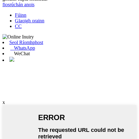
fiosrúchán anois
Fúinn
Glaoigh orainn
CC
Seol Ríomhphost
WhatsApp
WeChat
x