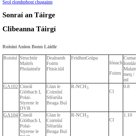
Seol ríomhphost chugainn
Sonraí an Táirge
Clibeanna Táirgí
Roisíní Anion Bonn Láidir
Roisíní
Struchtúr
Dealramh
Feidhm
Grúpa
Cuma
Iónach
Maitrís
Foirm
Iomlá
Pholaiméir
Fhisiciúil
Malair
Foirm
meq /
ml
GA102
Cineál
Glan le
R-NCH
0.8
3
Cl
Glóthach I,
Coirníní
Polai-
Sféarúla
Styrene le
Beaga Buí
DVB
GA104
Cineál
Glan le
R-NCH
1.10
3
Cl
Glóthach I,
Coirníní
Polai-
Sféarúla
Styrene le
Beaga Buí