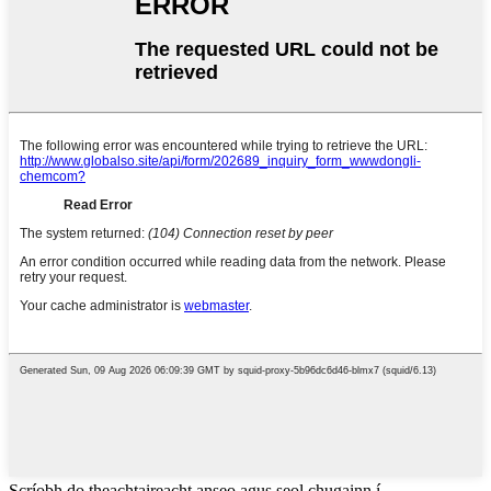
Scríobh do theachtaireacht anseo agus seol chugainn í