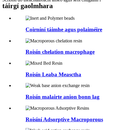
táirgí gaolmhara
Coirníní táimhe agus polaiméire
Roisín chelation macrophage
Roisín Leaba Measctha
Roisín malairte anion bonn lag
Roisíní Adsorptive Macroporous