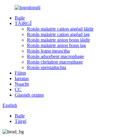
Baile
TÁIRGÍ
Roisín malairte cation aigéad láidir
Roisín malairte cation aigéad lag
Roisín malairte anion bonn láidir
Roisín malairte anion bonn lag
Roisín leapa measctha
Roisín adsorbent macrophage
Roisín chelation macrophage
Roisín speisialtachta
Fúinn
Iarratas
Nuacht
CC
Glaoigh orainn
English
Baile
Táirgí