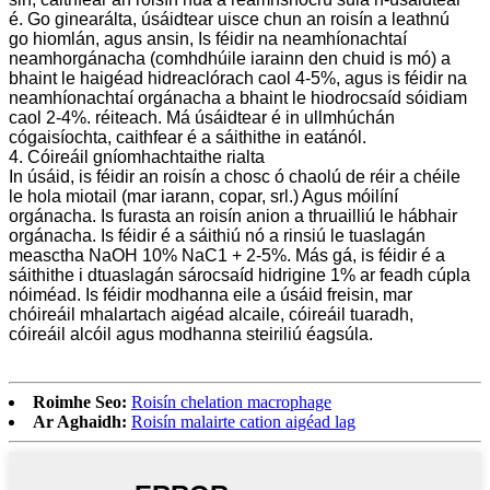
é. Go ginearálta, úsáidtear uisce chun an roisín a leathnú
go hiomlán, agus ansin, Is féidir na neamhíonachtaí
neamhorgánacha (comhdhúile iarainn den chuid is mó) a
bhaint le haigéad hidreaclórach caol 4-5%, agus is féidir na
neamhíonachtaí orgánacha a bhaint le hiodrocsaíd sóidiam
caol 2-4%. réiteach. Má úsáidtear é in ullmhúchán
cógaisíochta, caithfear é a sáithithe in eatánól.
4. Cóireáil gníomhachtaithe rialta
In úsáid, is féidir an roisín a chosc ó chaolú de réir a chéile
le hola miotail (mar iarann, copar, srl.) Agus móilíní
orgánacha. Is furasta an roisín anion a thruailliú le hábhair
orgánacha. Is féidir é a sáithiú nó a rinsiú le tuaslagán
measctha NaOH 10% NaC1 + 2-5%. Más gá, is féidir é a
sáithithe i dtuaslagán sárocsaíd hidrigine 1% ar feadh cúpla
nóiméad. Is féidir modhanna eile a úsáid freisin, mar
chóireáil mhalartach aigéad alcaile, cóireáil tuaradh,
cóireáil alcóil agus modhanna steiriliú éagsúla.
Roimhe Seo:
Roisín chelation macrophage
Ar Aghaidh:
Roisín malairte cation aigéad lag