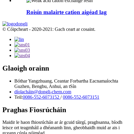
Roisín malairte cation aigéad lag
© Cóipcheart - 2020-2021: Gach ceart ar cosaint.
Glaoigh orainn
Bóthar Yangzhuang, Ceantar Forbartha Eacnamaíochta
Guzhen, Bengbu, Anhui, an tSín
díolacháin@dongli-chem.com
Teil:
0086-552-6073152
/
0086-552-6073151
Praghas Fiosrúcháin
Maidir le haon fhiosrúchán ar ár gcuid táirgí, praghsanna, bíodh
leisce ort teagmháil a dhéanamh linn, gheobhaidh muid ar ais i
gceann cúpla nóiméad.