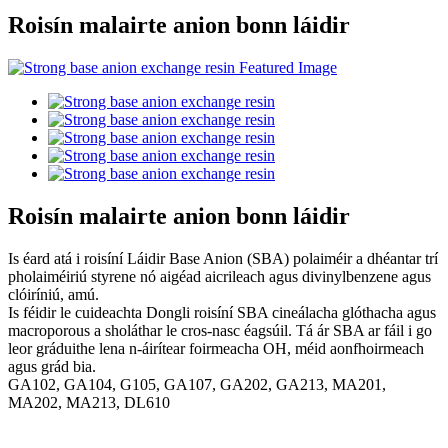
Roisín malairte anion bonn láidir
Roisín malairte anion bonn láidir
Is éard atá i roisíní Láidir Base Anion (SBA) polaiméir a dhéantar trí
pholaiméiriú styrene nó aigéad aicrileach agus divinylbenzene agus
clóiríniú, amú.
Is féidir le cuideachta Dongli roisíní SBA cineálacha glóthacha agus
macroporous a sholáthar le cros-nasc éagsúil. Tá ár SBA ar fáil i go
leor gráduithe lena n-áirítear foirmeacha OH, méid aonfhoirmeach
agus grád bia.
GA102, GA104, G105, GA107, GA202, GA213, MA201,
MA202, MA213, DL610