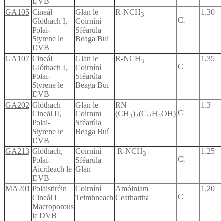
DVB
GA105
Cineál
Glan le
R-NCH
1.30
3
Cl
Glóthach I,
Coirníní
Polai-
Sféarúla
Styrene le
Beaga Buí
DVB
GA107
Cineál
Glan le
R-NCH
1.35
3
Cl
Glóthach I,
Coirníní
Polai-
Sféarúla
Styrene le
Beaga Buí
DVB
GA202
Glóthach
Glan le
RN
1.3
Cl
Cineál II,
Coirníní
(CH
)
(C.
H
OH)
3
2
2
4
Polai-
Sféarúla
Styrene le
Beaga Buí
DVB
GA213
Glóthach,
Coirníní
R-NCH
1.25
3
Cl
Polai-
Sféarúla
Aicrileach le
Glan
DVB
MA201
Polaistiréin
Coirníní
Amóiniam
1.20
Cl
Cineál I
Teimhneach
Ceathartha
Macroporous
le DVB