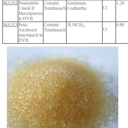
MA202
Polaistiréin
Coirníní
Amóiniam
1.20
Cl
Cineál II
Teimhneach
Ceathartha
Macroporous
le DVB
MA213
Pola-
Coirníní
R-NCH
0.80
3
Cl
Aicrileach
Teimhneach
macrópach le
DVB