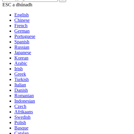
ESC a dhúnadh
English
Chinese
French
German
Portuguese
Spanish
Russian
Japanese
Korean
Arabic
Irish
Greek
Turkish
Italian
Danish
Romanian
Indonesian
Czech
Afrikaans
Swedish
Polish
Basque
Catalan